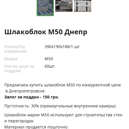
Шлакоблок М50 Днепр
Размер/Ед.
390х190х188/1 шт.
измерения
Марка
М50
Кол-во штук на
60шт.
поддоне
Предлагаем купить шлакоблок М50 по конкурентной цене
в Днепропетровске.
Залог за поддон - 150 грн.
Пустотность: 30% (прямоугольные внутренние камеры).
Шлакоблок марки М50 используют для строительства стен
и перегородок.
Материал продается поштучно.