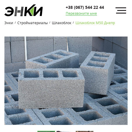
+38 (067) 544 22 44
Перезвоните мне
Энки
Стройматериалы
Шлакоблок
Шлакоблок М50 Днепр
/
/
/