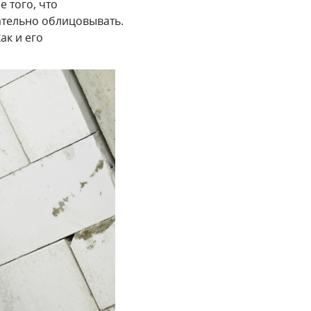
 того, что
лательно облицовывать.
ак и его