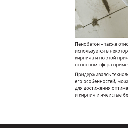
Пенобетон – также отн
используется в некото
кирпича и по этой при
основном сфера примен
Придерживаясь техноло
его особенностей, мож
для достижения оптима
и кирпич и ячеистые б