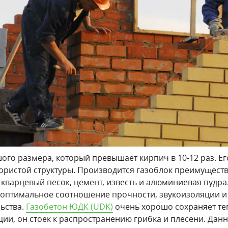
ого размера, который превышает кирпич в 10-12 раз. Е
пористой структуры. Производится газоблок преимущест
к кварцевый песок, цемент, известь и алюминиевая пудр
 оптимальное соотношение прочности, звукоизоляции и
ьства.
Газобетон ЮДК (UDK)
очень хорошо сохраняет те
ии, он стоек к распространению грибка и плесени. Данн